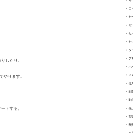
キ
コ
セ
セ
セ
セ
、
タ
ブ
移りしたり。
ホ
メ
でやります。
仕
副
動
デートする。
売
契
契