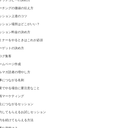
ャッチコピーの決め方
ーチングの価値の伝え方
ッション上達のコツ
ッション場所はどこがいい？
ッション料金の決め方
ミナーをやるときはこれが必須
ーゲットの決め方
ログ集客
ームページ作成
ルマガ読者の増やし方
事につながる名刺
業でやる場合に要注意なこと
画マーケティング
上につながるセッション
約してもらえるお試しセッション
約を続けてもらえる方法