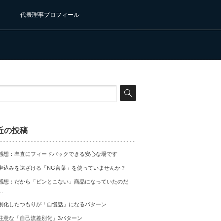
代表理事プロフィール
近の投稿
感想：率直にフィードバックできる安心な場です
申込みを遠ざける「NG言葉」を使っていませんか？
感想：だから「ピンとこない」商品になっていたのだ
…
別化したつもりが「自慢話」になるパターン
注意な「自己流差別化」3パターン