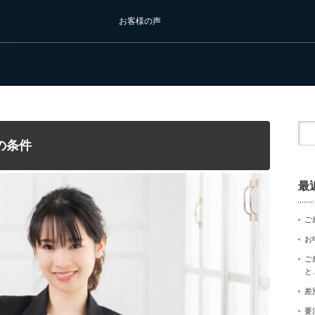
お客様の声
の条件
最
ご
お
ご
と
差
要