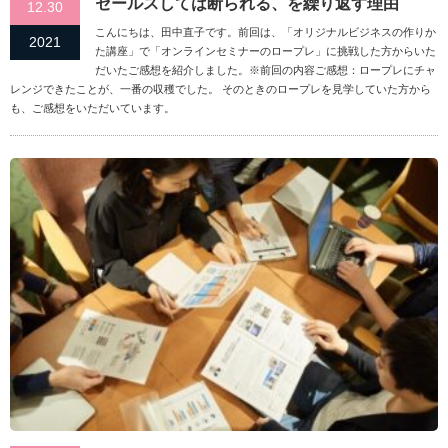
セールスしては断られる、を繰り返す理由
12.30
こんにちは、田中直子です。前回は、「オリジナルビジネスの作りか
2021
た講座」で「オンラインセミナーのロープレ」に挑戦した方からいた
だいたご感想を紹介しました。※前回の内容ご感想：ロープレにチャ
レンジできたことが、一番の収穫でした。 そのときのロープレを見学していた方から
も、ご感想をいただいています。