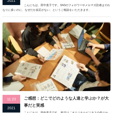
2021
こんにちは、田中直子です。SNSのフォロワーやメルマガ読者はそれ
なりに多いのに、なぜだか反応がない、というご相談をいただきます。
ご感想：どこでどのような人達と学ぶか？が大
11.23
事だと実感
2021
こんにちは、田中直子です。 昨日は「オリジナルビジネスの作りか