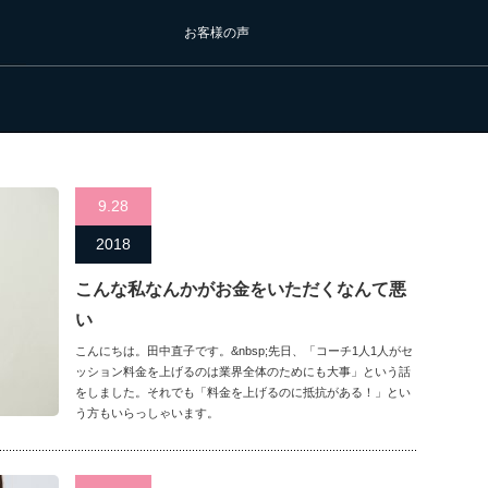
お客様の声
9.28
2018
こんな私なんかがお金をいただくなんて悪
い
こんにちは。田中直子です。&nbsp;先日、「コーチ1人1人がセ
ッション料金を上げるのは業界全体のためにも大事」という話
をしました。それでも「料金を上げるのに抵抗がある！」とい
う方もいらっしゃいます。