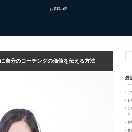
お客様の声
に自分のコーチングの価値を伝える方法
最
ご
お
ご
と
差
要