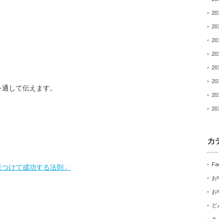
20
20
20
20
20
20
を通して伝えます。
20
20
カ
Fa
見つけて成功する法則」
お
お
ど