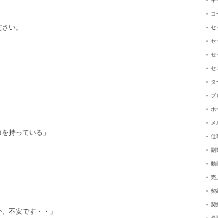
キ
コ
ださい。
セ
セ
セ
セ
タ
ブ
ホ
メ
力を持っている」
仕
副
動
売
契
契
か、不安です・・」