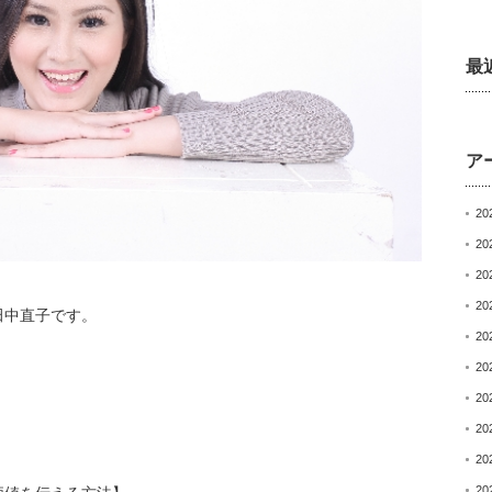
最
ア
20
20
20
20
田中直子です。
20
20
20
20
20
20