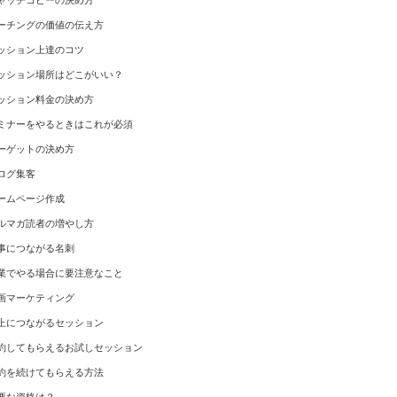
ャッチコピーの決め方
ーチングの価値の伝え方
ッション上達のコツ
ッション場所はどこがいい？
ッション料金の決め方
ミナーをやるときはこれが必須
ーゲットの決め方
ログ集客
ームページ作成
ルマガ読者の増やし方
事につながる名刺
業でやる場合に要注意なこと
画マーケティング
上につながるセッション
約してもらえるお試しセッション
約を続けてもらえる方法