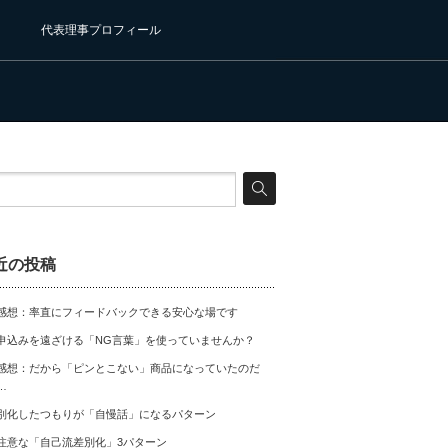
代表理事プロフィール
近の投稿
感想：率直にフィードバックできる安心な場です
申込みを遠ざける「NG言葉」を使っていませんか？
感想：だから「ピンとこない」商品になっていたのだ
…
別化したつもりが「自慢話」になるパターン
注意な「自己流差別化」3パターン