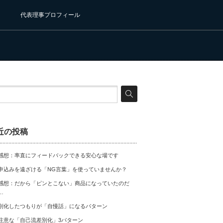
代表理事プロフィール
近の投稿
感想：率直にフィードバックできる安心な場です
申込みを遠ざける「NG言葉」を使っていませんか？
感想：だから「ピンとこない」商品になっていたのだ
…
別化したつもりが「自慢話」になるパターン
注意な「自己流差別化」3パターン