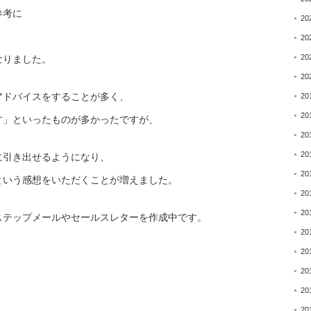
参考に
20
20
20
なりました。
20
アドバイスをすることが
多く、
20
20
す」
といったものが多かったですが、
20
20
に引き出せるようになり
、
20
という感想をいただくことが増えました。
20
20
ステップメールやセールスレター
を作成中です。
20
20
20
20
20