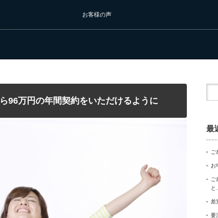
お客様の声
ら96万円の年間契約をいただけるように
最
ご
お
ご
と
差
要