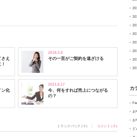
20
20
20
20
20
20
2018.3.9
てさえ
その一言がご契約を遠ざける
20
に！
20
2021.6.17
カ
イン化
今、何をすれば売上につながる
の？
Fa
お
お
トラックバック ( 0 )
コメント ( 0 )
ど