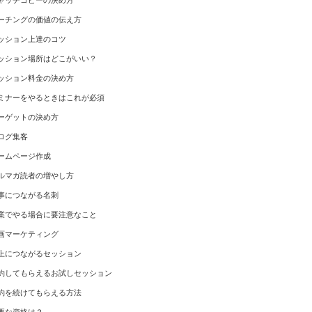
ャッチコピーの決め方
ーチングの価値の伝え方
ッション上達のコツ
ッション場所はどこがいい？
ッション料金の決め方
ミナーをやるときはこれが必須
ーゲットの決め方
ログ集客
ームページ作成
ルマガ読者の増やし方
事につながる名刺
業でやる場合に要注意なこと
画マーケティング
上につながるセッション
約してもらえるお試しセッション
約を続けてもらえる方法