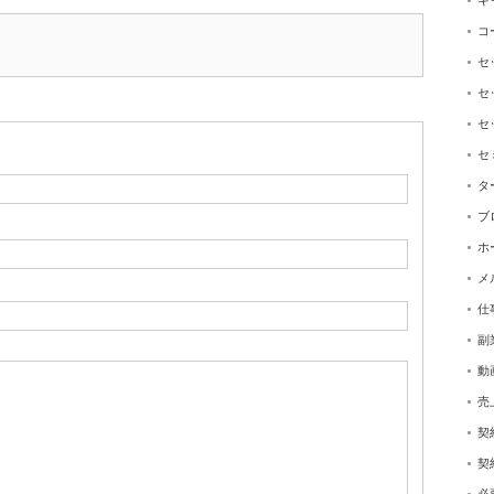
キ
コ
セ
セ
セ
セ
タ
ブ
ホ
メ
仕
副
動
売
契
契