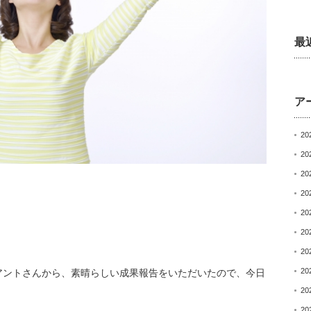
最
ア
20
20
20
20
20
20
20
20
アントさんから、
素晴らしい成果報告をいただいたので、
今日
20
20