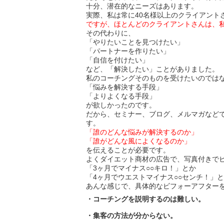
十分、潜在的なニーズはあります。
実際、私は常に40名様以上のクライアント
ですが、ほとんどのクライアントさんは、
その代わりに、
「やりたいことを見つけたい」
「パートナーを作りたい」
「自信を付けたい」
など、「解決したい」ことがありました。
私のコーチングそのものを受けたいのでは
「悩みを解決する手段」
「よりよくなる手段」
が欲しかったのです。
だから、セミナー、ブログ、メルマガなど
す。
「誰のどんな悩みが解決するのか」
「誰がどんな風によくなるのか」
を伝えることが必要です。
よくダイエット商材の広告で、写真付きで
「3ヶ月でマイナス○○キロ！」とか
「4ヶ月でウエストマイナス○○センチ！」
あんな感じで、具体的なビフォーアフター
・コーチングを説明するのは難しい。
・集客の方法が分からない。