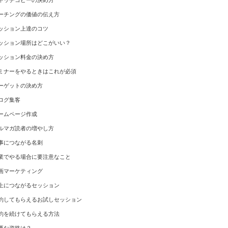
ャッチコピーの決め方
ーチングの価値の伝え方
ッション上達のコツ
ッション場所はどこがいい？
ッション料金の決め方
ミナーをやるときはこれが必須
ーゲットの決め方
ログ集客
ームページ作成
ルマガ読者の増やし方
事につながる名刺
業でやる場合に要注意なこと
画マーケティング
上につながるセッション
約してもらえるお試しセッション
約を続けてもらえる方法