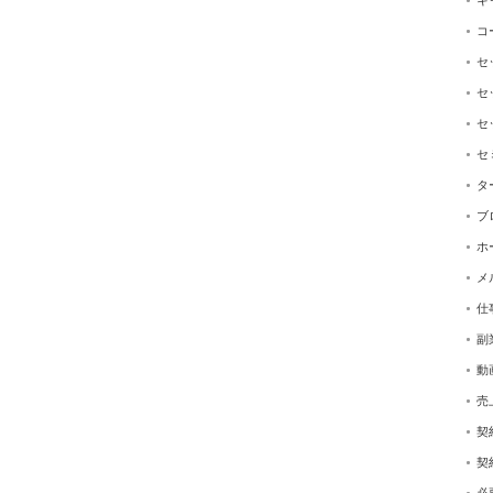
キ
コ
セ
セ
セ
セ
タ
ブ
ホ
メ
仕
副
動
売
契
契