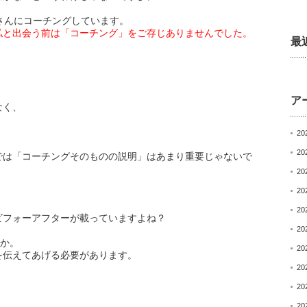
さんにコーチングしています。
私と出会う前は「コーチング」をご存じありませんでした。
最
ア
なく、
20
20
では「コーチングそのものの説明」はあまり重要じゃないで
20
20
20
ビフォーアフターが載っていますよね？
20
とか。
20
を伝えてあげる必要があります。
20
20
20