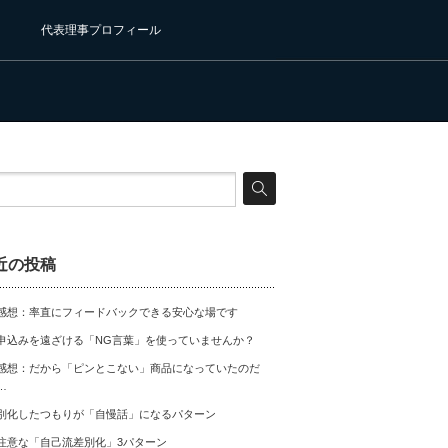
代表理事プロフィール
近の投稿
感想：率直にフィードバックできる安心な場です
申込みを遠ざける「NG言葉」を使っていませんか？
感想：だから「ピンとこない」商品になっていたのだ
…
別化したつもりが「自慢話」になるパターン
注意な「自己流差別化」3パターン