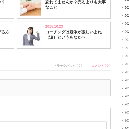
い？
忘れてませんか？売るよりも大事
なこと
20
20
20
2015.10.23
げる方
コーチングは競争が激しいよね
20
（涙）というあなたへ
20
20
20
20
トラックバック ( 0 )
コメント ( 0 )
20
20
20
20
20
20
20
20