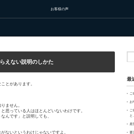
お客様の声
らえない説明のしかた
最
なことがあります。
ご
お
知りません。
」と思っている人はほとんどいないわけです。
ご
うなんです」と説明しても、
と
差
性がないというわけじゃないですよ。
要