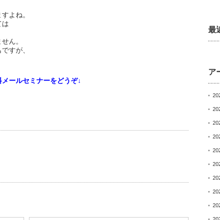
ますよね。
ては
最
ません。
もですが、
ア
メールセミナーをどうぞ↓
20
20
20
20
20
20
20
20
20
20