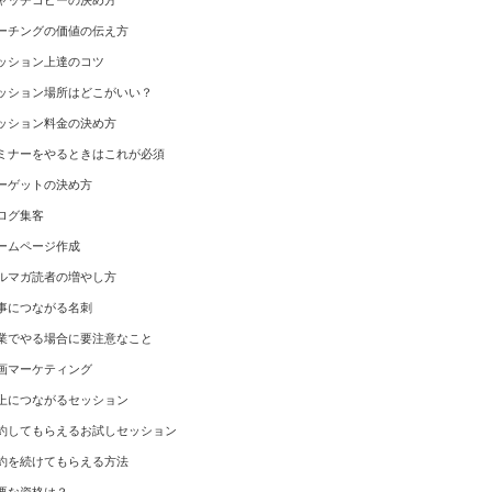
ャッチコピーの決め方
ーチングの価値の伝え方
ッション上達のコツ
ッション場所はどこがいい？
ッション料金の決め方
ミナーをやるときはこれが必須
ーゲットの決め方
ログ集客
ームページ作成
ルマガ読者の増やし方
事につながる名刺
業でやる場合に要注意なこと
画マーケティング
上につながるセッション
約してもらえるお試しセッション
約を続けてもらえる方法