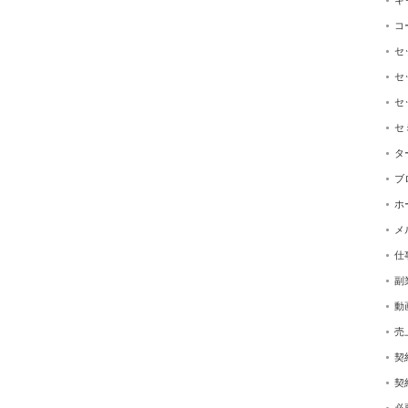
キ
コ
セ
セ
セ
セ
タ
ブ
ホ
メ
仕
副
動
売
契
契