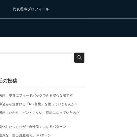
代表理事プロフィール
近の投稿
感想：率直にフィードバックできる安心な場です
申込みを遠ざける「NG言葉」を使っていませんか？
感想：だから「ピンとこない」商品になっていたのだ
…
別化したつもりが「自慢話」になるパターン
注意な「自己流差別化」3パターン