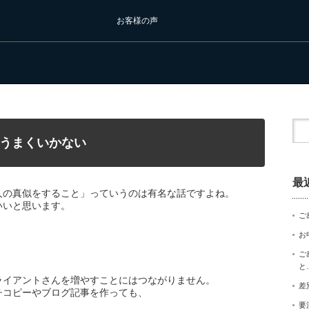
お客様の声
うまくいかない
最
人の真似をすること」っていうのは有名な話ですよね。
いいと思います。
ご
お
ご
と
ライアントさんを増やすことにはつながりません。
差
チコピーやブログ記事を作っても、
要