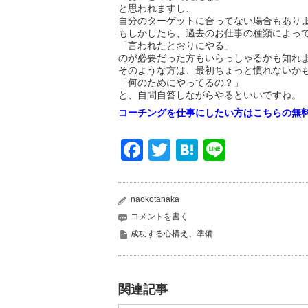
と思われますし、
自分のターゲットに合ってない場合もあり
もしかしたら、過去のお仕事の種類によっ
「言われたとおりにやる」
のが必要だった方もいらっしゃるかも知れ
そのような方は、最初ちょっと慣れないか
「何のためにやってるの？」
と、自問自答しながらやるといいですね。
コーチングを仕事にしたい方はこちらの無料
Facebook
Twitter
Hatena
Line
naokotanaka
コメントを書く
成功する心構え、準備
関連記事