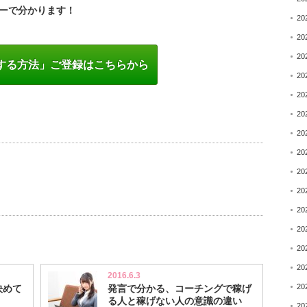
ーで分かります！
20
20
20
する方法」ご登録はこちらから
20
20
20
20
20
20
20
20
20
20
20
2016.6.3
20
決めて
発言で分かる、コーチングで稼げ
る人と稼げない人の意識の違い
20