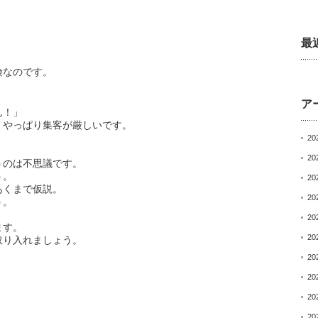
最
険なのです。
ア
ん！」
、やっぱり集客が厳しいです。
20
20
うのは不思議です。
う。
20
あくまで仮説。
20
う。
20
ます。
20
取り入れましょう。
20
20
20
。
20