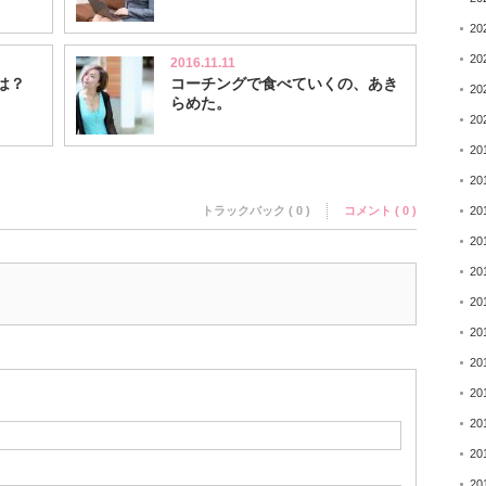
20
20
2016.11.11
は？
コーチングで食べていくの、あき
20
らめた。
20
20
20
トラックバック ( 0 )
コメント ( 0 )
20
20
20
20
20
20
20
20
20
20