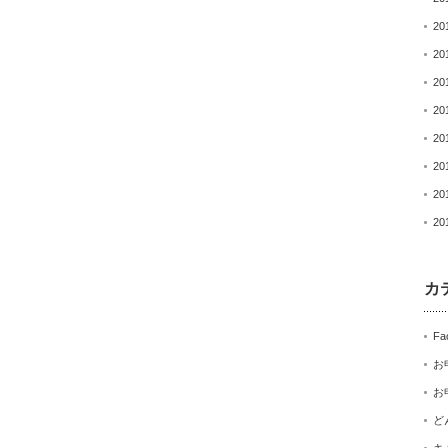
20
20
20
20
20
20
20
20
カ
Fa
お
お
ど