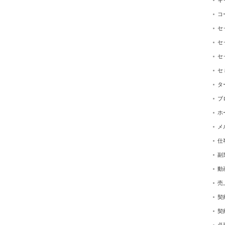
キ
コ
セ
セ
セ
セ
タ
ブ
ホ
メ
仕
副
動
売
契
契