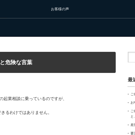
お客様の声
と危険な言葉
最
。
ご
ちの起業相談に乗っているのですが、
お
ご
できるわけではありません。
と
差
要