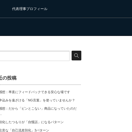
代表理事プロフィール
近の投稿
感想：率直にフィードバックできる安心な場です
申込みを遠ざける「NG言葉」を使っていませんか？
感想：だから「ピンとこない」商品になっていたのだ
…
別化したつもりが「自慢話」になるパターン
注意な「自己流差別化」3パターン