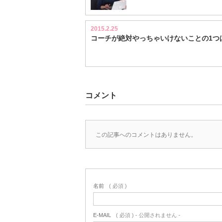
2015.2.25
コーチが絶対やっちゃいけないことの1つ
コメント
この記事へのコメントはありません。
名前
( 必須 )
E-MAIL
( 必須 ) - 公開されません -