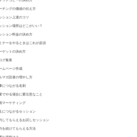
ャッチコピーの決め方
ーチングの価値の伝え方
ッション上達のコツ
ッション場所はどこがいい？
ッション料金の決め方
ミナーをやるときはこれが必須
ーゲットの決め方
ログ集客
ームページ作成
ルマガ読者の増やし方
事につながる名刺
業でやる場合に要注意なこと
画マーケティング
上につながるセッション
約してもらえるお試しセッション
約を続けてもらえる方法