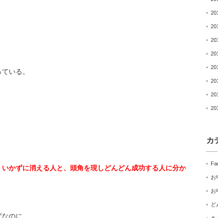
20
20
20
20
20
っている。
20
20
20
カ
Fa
くいかずに消える人と、
頭角を現しどんどん成功する人に分か
お
お
ど
ずなのに……