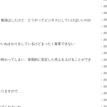
20
20
20
、勉強はしたけど、
どうやってビジネスにしていけばいいのか
20
20
20
いいねまわりをしているけどまったく集客できない
20
20
で終わってしまい、
長期的に安定した売上を上げることができ
20
20
20
20
20
なりますので、
20
20
いでくださいね。
20