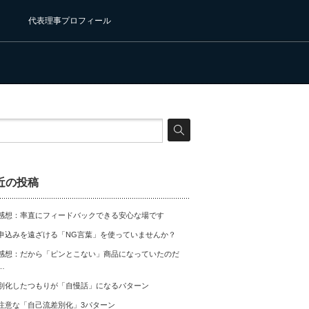
代表理事プロフィール
近の投稿
感想：率直にフィードバックできる安心な場です
申込みを遠ざける「NG言葉」を使っていませんか？
感想：だから「ピンとこない」商品になっていたのだ
…
別化したつもりが「自慢話」になるパターン
注意な「自己流差別化」3パターン