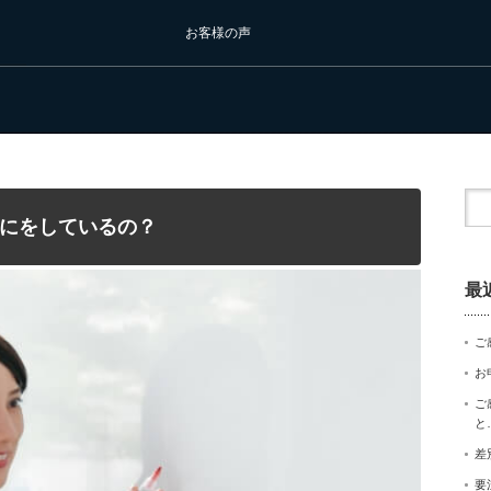
お客様の声
にをしているの？
最
ご
お
ご
と
差
要