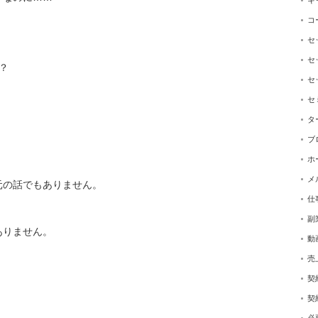
キ
コ
セ
セ
？
セ
セ
タ
ブ
ホ
メ
元の話でもありません。
仕
副
ありません。
動
売
契
契