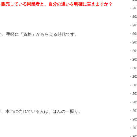
を販売している同業者と
、自分の違いを明確に言えますか？
20
20
20
20
で、手軽に「資格」
がもらえる時代です。
20
20
20
20
20
20
20
20
20
が、
本当に売れている人は、ほんの一握り。
20
20
20