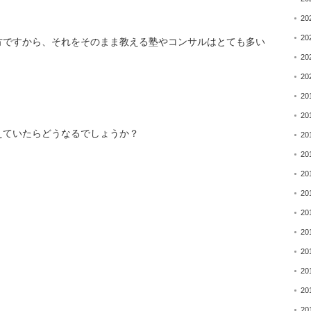
20
20
方ですから、
それをそのまま教える塾やコンサルはとても多い
20
20
20
20
えていたらどうなるでしょうか
？
20
20
20
20
20
20
20
20
20
20