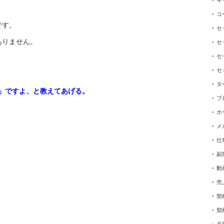
キ
コ
です。
セ
ありません。
セ
セ
セ
タ
」ですよ、
と教えてあげる。
ブ
ホ
メ
仕
副
動
売
契
契