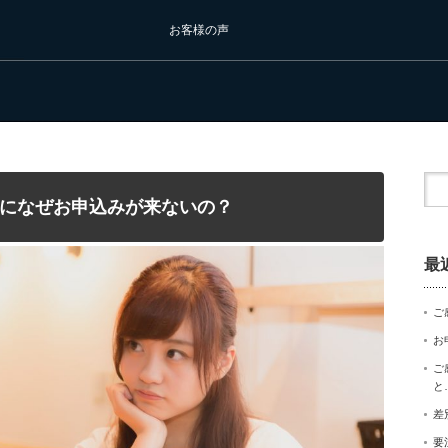
お客様の声
になぜお申込みが来ないの？
最
ご
お
ご
と
差
要