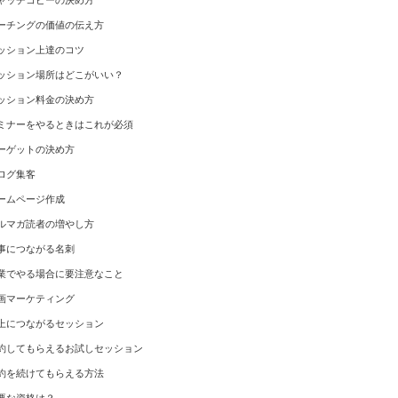
ャッチコピーの決め方
ーチングの価値の伝え方
ッション上達のコツ
ッション場所はどこがいい？
ッション料金の決め方
ミナーをやるときはこれが必須
ーゲットの決め方
ログ集客
ームページ作成
ルマガ読者の増やし方
事につながる名刺
業でやる場合に要注意なこと
画マーケティング
上につながるセッション
約してもらえるお試しセッション
約を続けてもらえる方法