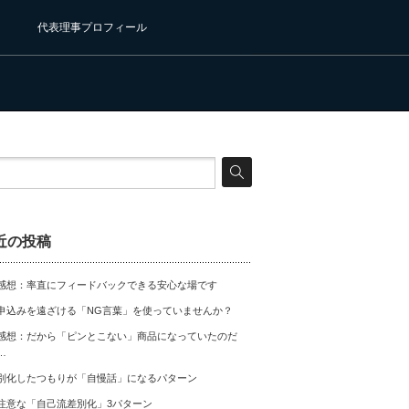
代表理事プロフィール
近の投稿
感想：率直にフィードバックできる安心な場です
申込みを遠ざける「NG言葉」を使っていませんか？
感想：だから「ピンとこない」商品になっていたのだ
…
別化したつもりが「自慢話」になるパターン
注意な「自己流差別化」3パターン