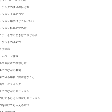
ャッチコピーの決め方
ーチングの価値の伝え方
ッション上達のコツ
ッション場所はどこがいい？
ッション料金の決め方
ミナーをやるときはこれが必須
ーゲットの決め方
ログ集客
ームページ作成
ルマガ読者の増やし方
事につながる名刺
業でやる場合に要注意なこと
画マーケティング
上につながるセッション
約してもらえるお試しセッション
約を続けてもらえる方法