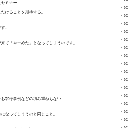
なセミナー
20
ただけることを期待する
。
20
20
です。
20
20
が来て「やーめた」とな
ってしまうのです。
20
20
20
20
20
20
20
やお客様事例などの積み
重ねもない。
20
20
ロになってしまうのと同
じこと。
20
20