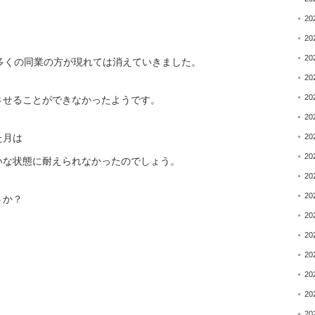
20
20
20
多くの同業の方が現れ
ては消えていきました。
20
20
させることができなかっ
たようです。
20
20
た月は
20
いな状態に耐えられなか
ったのでしょう。
20
20
うか？
20
20
20
20
20
20