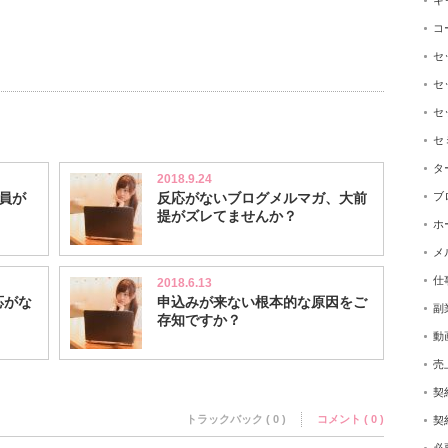
キ
コ
セ
セ
セ
セ
タ
2018.9.24
ブ
員が
反応がないブログメルマガ、大前
提がズレてませんか？
ホ
メ
仕
2018.6.13
応がな
申込みが来ない根本的な原因をご
副
存知ですか？
動
売
契
トラックバック ( 0 )
コメント ( 0 )
契