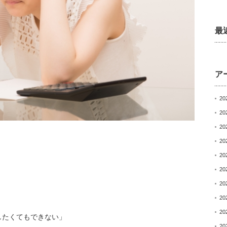
最
ア
20
20
20
20
20
20
20
20
20
したくてもできない」
20