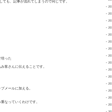
ルしても、記事が
流れてしまうので同じです。
20
20
20
20
20
20
20
20
で培った
20
込み客さんに伝えること
です。
20
20
20
ップメールに加える。
20
20
み重なっていくわけです
。
20
20