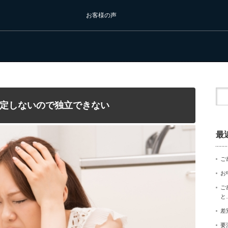
お客様の声
定しないので独立できない
最
ご
お
ご
と
差
要