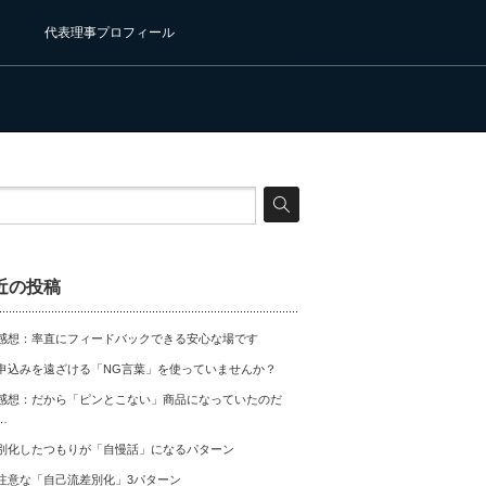
代表理事プロフィール
近の投稿
感想：率直にフィードバックできる安心な場です
申込みを遠ざける「NG言葉」を使っていませんか？
感想：だから「ピンとこない」商品になっていたのだ
…
別化したつもりが「自慢話」になるパターン
注意な「自己流差別化」3パターン