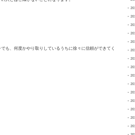
20
20
20
20
20
チでも、
何度かやり取りしているうちに徐々に信頼ができてく
20
20
20
20
20
20
20
20
20
20
20