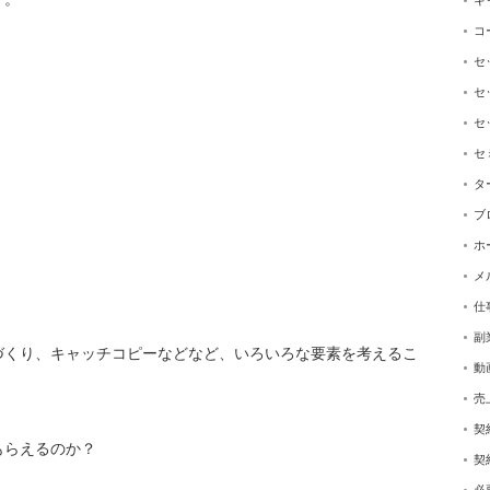
キ
コ
セ
セ
セ
セ
タ
ブ
ホ
メ
仕
副
づくり、
キャッチコピーなどなど、
いろいろな要素を考えるこ
動
売
契
もらえるのか？
契