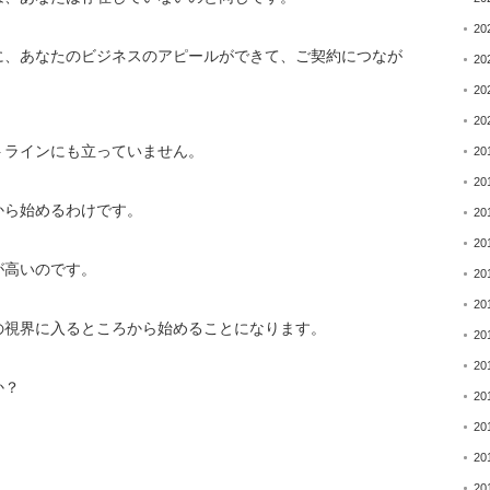
20
に、
あなたのビジネスのアピールができて、ご契約につなが
20
20
20
トラインにも立っていません。
20
20
から始めるわけです。
20
20
が高いのです。
20
20
の視界に入るところから始めることになります
。
20
20
か？
20
20
20
20