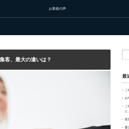
お客様の声
集客、最大の違いは？
最
ご
お
ご
と
差
要