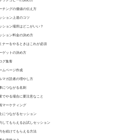
ャッチコピーの決め方
ーチングの価値の伝え方
ッション上達のコツ
ッション場所はどこがいい？
ッション料金の決め方
ミナーをやるときはこれが必須
ーゲットの決め方
ログ集客
ームページ作成
ルマガ読者の増やし方
事につながる名刺
業でやる場合に要注意なこと
画マーケティング
上につながるセッション
約してもらえるお試しセッション
約を続けてもらえる方法