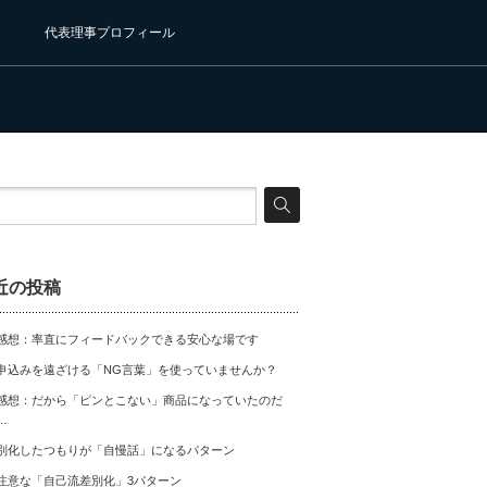
代表理事プロフィール
近の投稿
感想：率直にフィードバックできる安心な場です
申込みを遠ざける「NG言葉」を使っていませんか？
感想：だから「ピンとこない」商品になっていたのだ
…
別化したつもりが「自慢話」になるパターン
注意な「自己流差別化」3パターン