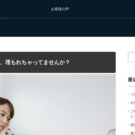
お客様の声
、埋もれちゃってませんか？
最
ご
お
ご
と
差
要