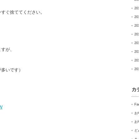
20
今すぐ捨ててください。
20
20
20
20
ますが、
20
20
20
が多いです）
カ
Fa
W
お
お
ど