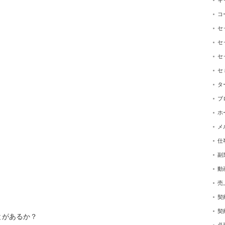
キ
」
コ
）
セ
セ
セ
セ
タ
ブ
ホ
メ
仕
。
副
動
売
契
契
とがあるか？