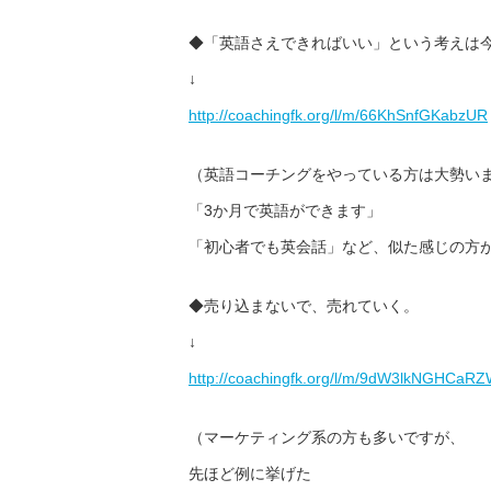
◆「英語さえできればいい」という考えは
↓
http://coachingfk.org/l/m/
66KhSnfGKabzUR
（英語コーチングをやっている方は大勢い
「3か月で英語ができます」
「初心者でも英会話」など、似た感じの方
◆売り込まないで、売れていく。
↓
http://coachingfk.org/l/m/
9dW3lkNGHCaRZ
（マーケティング系の方も多いですが、
先ほど例に挙げた