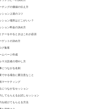
ャッチコピーの決め方
ーチングの価値の伝え方
ッション上達のコツ
ッション場所はどこがいい？
ッション料金の決め方
ミナーをやるときはこれが必須
ーゲットの決め方
ログ集客
ームページ作成
ルマガ読者の増やし方
事につながる名刺
業でやる場合に要注意なこと
画マーケティング
上につながるセッション
約してもらえるお試しセッション
約を続けてもらえる方法