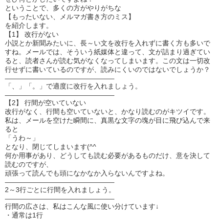
ということで、多くの方がやりがちな
【もったいない、メルマガ書き方のミス】
を紹介します。
【1】 改行がない
小説とか新聞みたいに、長～い文を改行を入れずに書く方も多いで
すね。メールでは、そういう紙媒体と違って、文が詰まり過ぎてい
ると、読者さんが読む気がなくなってしまいます。この文は一切改
行せずに書いているのですが、読みにくいのではないでしょうか？
————————————————
「、」「。」で適度に改行を入れましょう。
————————————————
【2】 行間が空いていない
改行がなく、行間も空いていないと、かなり読むのがキツイです。
私は、メールを空けた瞬間に、真黒な文字の塊が目に飛び込んで来
ると
「うわ～」
となり、閉じてしまいます(^^ゞ
何か用事があり、どうしても読む必要があるものだけ、意を決して
読むのですが、
頑張って読んでも頭になかなか入らないんですよね。
————————————————
2～3行ごとに行間を入れましょう。
————————————————
行間の広さは、私はこんな風に使い分けています↓
・通常は1行