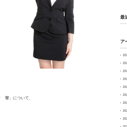
最
ア
20
20
20
20
20
20
ィ 響」について、
20
20
20
20