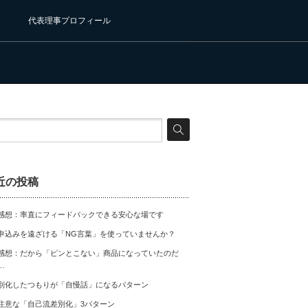
代表理事プロフィール
近の投稿
感想：率直にフィードバックできる安心な場です
申込みを遠ざける「NG言葉」を使っていませんか？
感想：だから「ピンとこない」商品になっていたのだ
…
別化したつもりが「自慢話」になるパターン
注意な「自己流差別化」3パターン