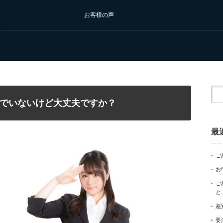
お客様の声
でいないけど大丈夫ですか？
最
ご
お
ご
と
差
要