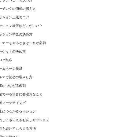
ャッチコピーの決め方
ーチングの価値の伝え方
ッション上達のコツ
ッション場所はどこがいい？
ッション料金の決め方
ミナーをやるときはこれが必須
ーゲットの決め方
ログ集客
ームページ作成
ルマガ読者の増やし方
事につながる名刺
業でやる場合に要注意なこと
画マーケティング
上につながるセッション
約してもらえるお試しセッション
約を続けてもらえる方法