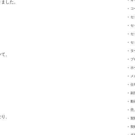
キ
きました。
コ
セ
」
セ
セ
セ
タ
いて、
ブ
ホ
メ
仕
副
動
売
なり、
契
契