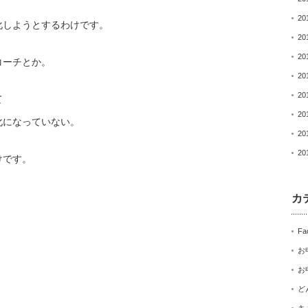
20
化しようとするわけです
。
20
20
コーチとか。
20
20
て
20
化になっていない。
20
20
けです。
カ
Fa
お
お
ど