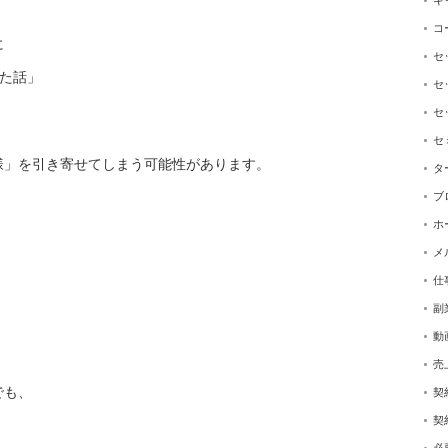
キ
コ
に
セ
た話」
セ
セ
セ
様」を引き寄せてしまう
可能性があります。
タ
ブ
ホ
メ
仕
副
動
売
でも、
契
契