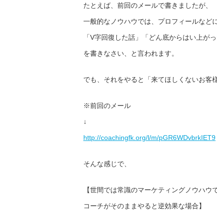
たとえば、前回のメールで書きましたが、
一般的なノウハウでは、プロフィールなど
「V字回復した話」「どん底からはい上がっ
を書きなさい、と言われます。
でも、それをやると「来てほしくないお客
※前回のメール
↓
http://coachingfk.org/l/m/pGR6
WDvbrkIET9
そんな感じで、
【世間では常識のマーケティングノウハウ
コーチがそのままやると逆効果な場合】