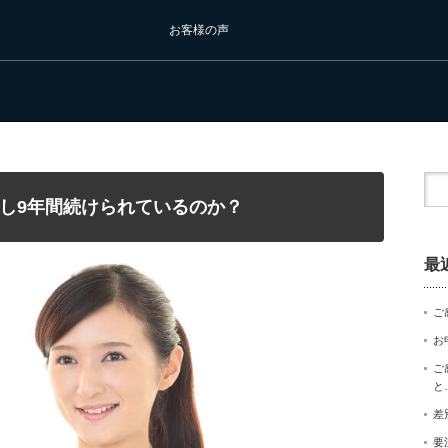
お客様の声
し9年間続けられているのか？
最
ご
お
ご
と
差
要