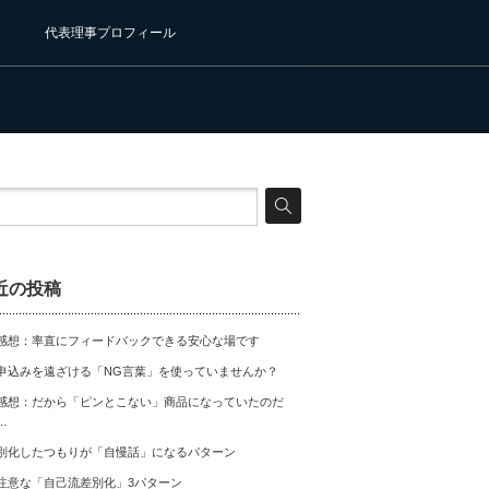
代表理事プロフィール
近の投稿
感想：率直にフィードバックできる安心な場です
申込みを遠ざける「NG言葉」を使っていませんか？
感想：だから「ピンとこない」商品になっていたのだ
…
別化したつもりが「自慢話」になるパターン
注意な「自己流差別化」3パターン