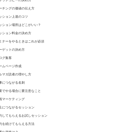
ャッチコピーの決め方
ーチングの価値の伝え方
ッション上達のコツ
ッション場所はどこがいい？
ッション料金の決め方
ミナーをやるときはこれが必須
ーゲットの決め方
ログ集客
ームページ作成
ルマガ読者の増やし方
事につながる名刺
業でやる場合に要注意なこと
画マーケティング
上につながるセッション
約してもらえるお試しセッション
約を続けてもらえる方法