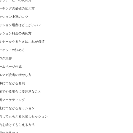
ャッチコピーの決め方
ーチングの価値の伝え方
ッション上達のコツ
ッション場所はどこがいい？
ッション料金の決め方
ミナーをやるときはこれが必須
ーゲットの決め方
ログ集客
ームページ作成
ルマガ読者の増やし方
事につながる名刺
業でやる場合に要注意なこと
画マーケティング
上につながるセッション
約してもらえるお試しセッション
約を続けてもらえる方法