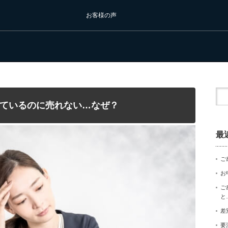
お客様の声
ているのに売れない…なぜ？
最
ご
お
ご
と
差
要