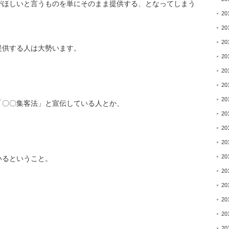
がほしいと言うものを単にそのまま提供する、
となってしまう
20
20
20
提供する人は大勢います。
20
20
20
20
「〇〇集客法」
と宣伝している人とか、
20
20
20
20
いるということ。
20
20
20
20
20