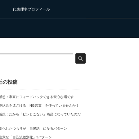
代表理事プロフィール
近の投稿
感想：率直にフィードバックできる安心な場です
申込みを遠ざける「NG言葉」を使っていませんか？
感想：だから「ピンとこない」商品になっていたのだ
…
別化したつもりが「自慢話」になるパターン
注意な「自己流差別化」3パターン