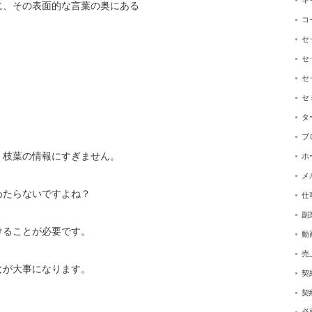
キ
に、
その表面的な言葉の奥にある
コ
セ
セ
セ
セ
タ
ブ
、
枝葉の情報にすぎません。
ホ
メ
わたらないですよね？
仕
副
けることが必要です。
動
売
と
が大事になります。
契
契