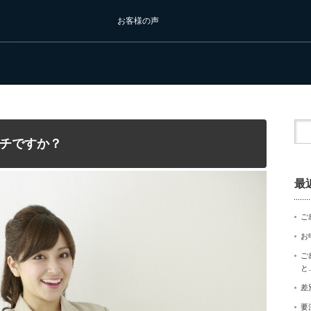
お客様の声
チですか？
最
ご
お
ご
と
差
要