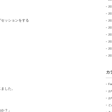
20
20
グセッションをする
20
20
20
20
20
20
カ
Fa
じました。
お
お
ど
のか？」