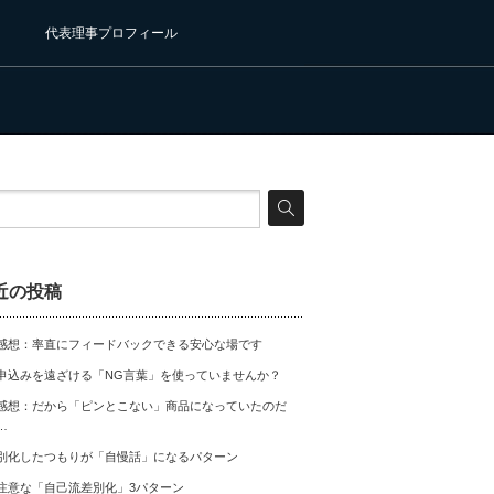
代表理事プロフィール
近の投稿
感想：率直にフィードバックできる安心な場です
申込みを遠ざける「NG言葉」を使っていませんか？
感想：だから「ピンとこない」商品になっていたのだ
…
別化したつもりが「自慢話」になるパターン
注意な「自己流差別化」3パターン