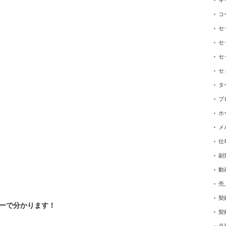
キ
コ
セ
セ
。
セ
セ
タ
ブ
ホ
メ
仕
副
動
売
。
契
ーで分かります！
契