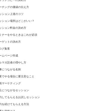
ャッチコピーの決め方
ーチングの価値の伝え方
ッション上達のコツ
ッション場所はどこがいい？
ッション料金の決め方
ミナーをやるときはこれが必須
ーゲットの決め方
ログ集客
ームページ作成
ルマガ読者の増やし方
事につながる名刺
業でやる場合に要注意なこと
画マーケティング
上につながるセッション
約してもらえるお試しセッション
約を続けてもらえる方法