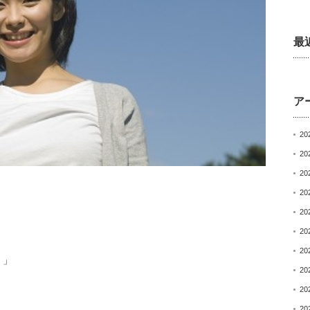
最
ア
20
20
20
20
20
20
20
！」
20
20
20