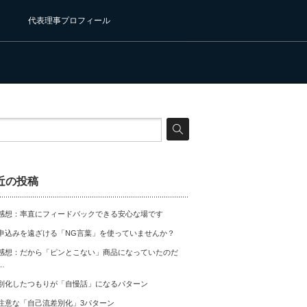
代表理事プロフィール
近の投稿
感想：率直にフィードバックできる安心な場です
申込みを遠ざける「NG言葉」を使っていませんか？
感想：だから「ピンとこない」商品になっていたのだ
…
別化したつもりが「自慢話」になるパターン
注意な「自己流差別化」3パターン