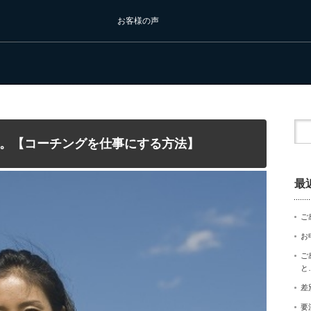
お客様の声
。【コーチングを仕事にする方法】
最
ご
お
ご
と
差
要