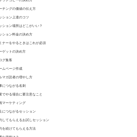
ャッチコピーの決め方
ーチングの価値の伝え方
ッション上達のコツ
ッション場所はどこがいい？
ッション料金の決め方
ミナーをやるときはこれが必須
ーゲットの決め方
ログ集客
ームページ作成
ルマガ読者の増やし方
事につながる名刺
業でやる場合に要注意なこと
画マーケティング
上につながるセッション
約してもらえるお試しセッション
約を続けてもらえる方法