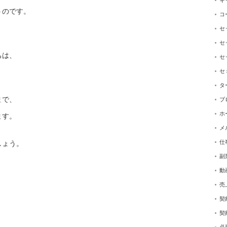
キ
うのです。
コ
セ
セ
ちは、
セ
セ
タ
まで、
ブ
ホ
ます。
メ
仕
しょう。
副
動
売
契
契