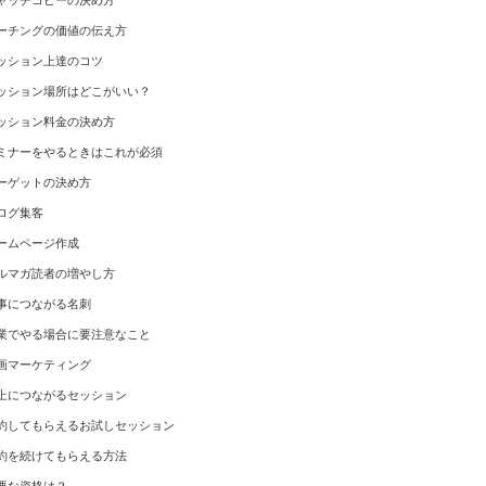
ャッチコピーの決め方
ーチングの価値の伝え方
ッション上達のコツ
ッション場所はどこがいい？
ッション料金の決め方
ミナーをやるときはこれが必須
ーゲットの決め方
ログ集客
ームページ作成
ルマガ読者の増やし方
事につながる名刺
業でやる場合に要注意なこと
画マーケティング
上につながるセッション
約してもらえるお試しセッション
約を続けてもらえる方法