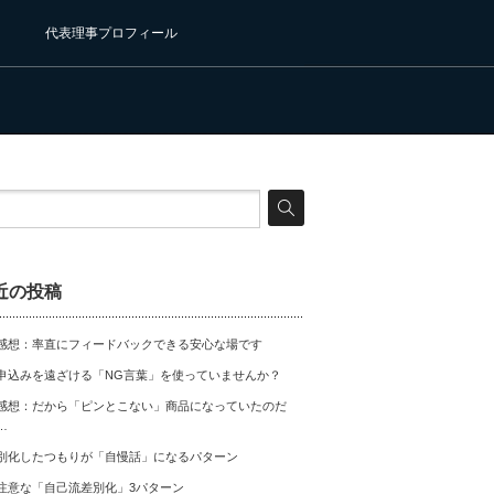
代表理事プロフィール
近の投稿
感想：率直にフィードバックできる安心な場です
申込みを遠ざける「NG言葉」を使っていませんか？
感想：だから「ピンとこない」商品になっていたのだ
…
別化したつもりが「自慢話」になるパターン
注意な「自己流差別化」3パターン