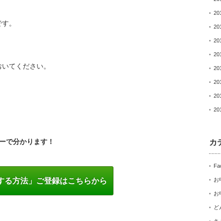
20
です。
20
20
20
おいてください。
20
20
20
20
。
ーで分かります！
カ
Fa
する方法」ご登録はこちらから
お
お
ど