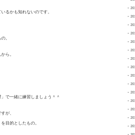
20
ているかも知れないのです。
20
20
20
もの。
20
20
んから。
20
20
20
20
20
響」で一緒に練習しましょう＾＾
20
20
ですが、
20
」を目的としたもの。
20
20