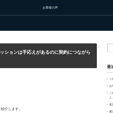
お客様の声
ッションは手応えがあるのに契約につながら
最
ご
お
」
ご
と
差
ご紹介します。
要