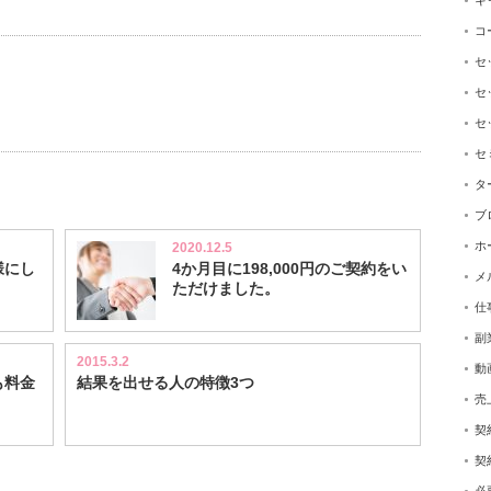
キ
コ
セ
セ
セ
セ
タ
ブ
ホ
2020.12.5
様にし
4か月目に198,000円のご契約をい
メ
ただけました。
仕
副
2015.3.2
動
も料金
結果を出せる人の特徴3つ
売
契
契