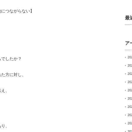
約につながらない】
最
ア
20
ちでしたか？
20
20
れた方に対し、
20
伝え、
20
20
20
20
20
あり、
20