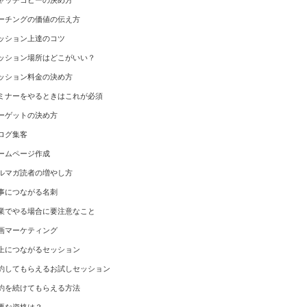
ャッチコピーの決め方
ーチングの価値の伝え方
ッション上達のコツ
ッション場所はどこがいい？
ッション料金の決め方
ミナーをやるときはこれが必須
ーゲットの決め方
ログ集客
ームページ作成
ルマガ読者の増やし方
事につながる名刺
業でやる場合に要注意なこと
画マーケティング
上につながるセッション
約してもらえるお試しセッション
約を続けてもらえる方法