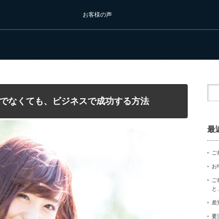
お客様の声
でなくても、ビジネスで成功する方法
最
ご
お
ご
と
差
要