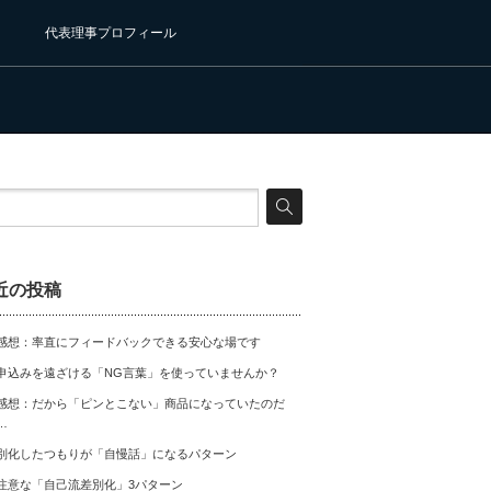
代表理事プロフィール
近の投稿
感想：率直にフィードバックできる安心な場です
申込みを遠ざける「NG言葉」を使っていませんか？
感想：だから「ピンとこない」商品になっていたのだ
…
別化したつもりが「自慢話」になるパターン
注意な「自己流差別化」3パターン