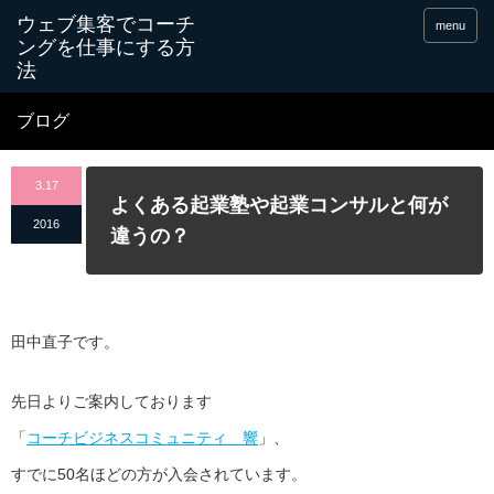
menu
ブログ
3.17
よくある起業塾や起業コンサルと何が
2016
違うの？
田中直子です。
先日よりご案内しております
「
コーチビジネスコミュニティ 響
」、
すでに50名ほどの方が入会されています。