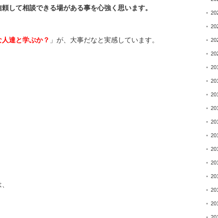
信頼して相談できる場がある事を心強く思います。
20
20
な人達と学ぶか？
」が、
大事だなと実感しています。
20
20
20
20
20
20
20
20
20
20
20
は、
20
20
20