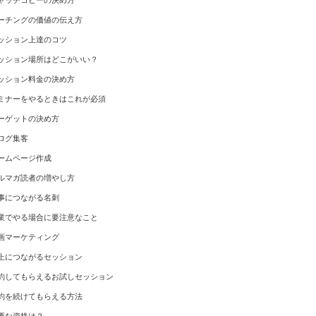
ャッチコピーの決め方
ーチングの価値の伝え方
ッション上達のコツ
ッション場所はどこがいい？
ッション料金の決め方
ミナーをやるときはこれが必須
ーゲットの決め方
ログ集客
ームページ作成
ルマガ読者の増やし方
事につながる名刺
業でやる場合に要注意なこと
画マーケティング
上につながるセッション
約してもらえるお試しセッション
約を続けてもらえる方法