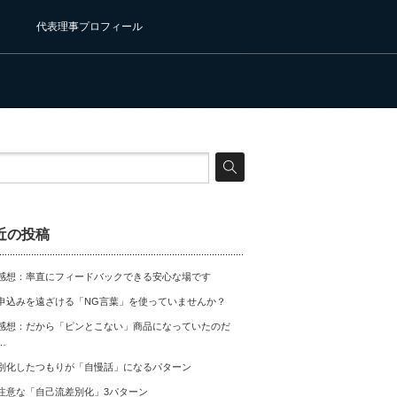
代表理事プロフィール
近の投稿
感想：率直にフィードバックできる安心な場です
申込みを遠ざける「NG言葉」を使っていませんか？
感想：だから「ピンとこない」商品になっていたのだ
…
別化したつもりが「自慢話」になるパターン
注意な「自己流差別化」3パターン