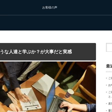
お客様の声
うな人達と学ぶか？が大事だと実感
最
ご
お
ご
と
差
要