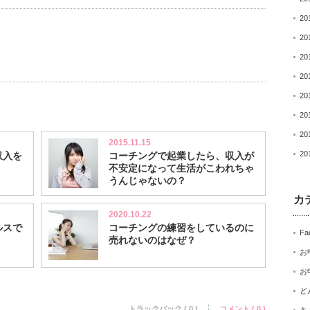
20
20
20
20
20
20
20
2015.11.15
20
収入を
コーチングで起業したら、収入が
不安定になって生活がこわれちゃ
うんじゃないの？
カ
2020.10.22
ルスで
コーチングの練習をしているのに
Fa
売れないのはなぜ？
お
お
ど
トラックバック ( 0 )
コメント ( 0 )