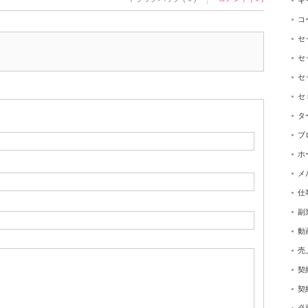
キ
コ
セ
セ
セ
セ
タ
ブ
ホ
メ
仕
副
動
売
契
契