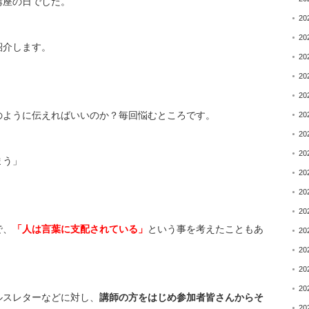
講座の日でした。
20
20
紹介します。
20
20
20
のように伝えればいいのか？毎回悩むところです。
20
20
20
まう」
20
20
20
で、
「
人は言葉に支配されている」
という事を考えたこともあ
20
20
20
20
ルスレターなどに対し、
講師の方をはじめ参加者皆さんからそ
20