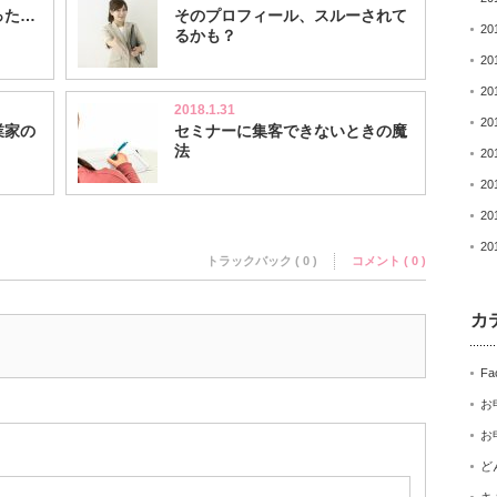
った…
そのプロフィール、スルーされて
20
るかも？
20
20
2018.1.31
20
業家の
セミナーに集客できないときの魔
法
20
20
20
20
トラックバック ( 0 )
コメント ( 0 )
カ
Fa
お
お
ど