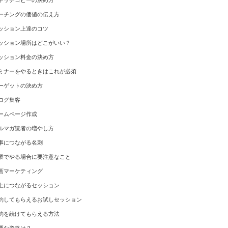
ャッチコピーの決め方
ーチングの価値の伝え方
ッション上達のコツ
ッション場所はどこがいい？
ッション料金の決め方
ミナーをやるときはこれが必須
ーゲットの決め方
ログ集客
ームページ作成
ルマガ読者の増やし方
事につながる名刺
業でやる場合に要注意なこと
画マーケティング
上につながるセッション
約してもらえるお試しセッション
約を続けてもらえる方法