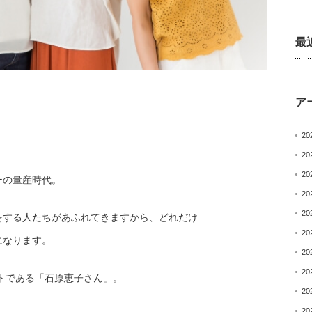
最
ア
20
20
20
ーの量産時代。
20
20
をする人たちがあふれてきますから、どれだけ
20
になります。
20
20
トである「石原恵子さん」。
20
20