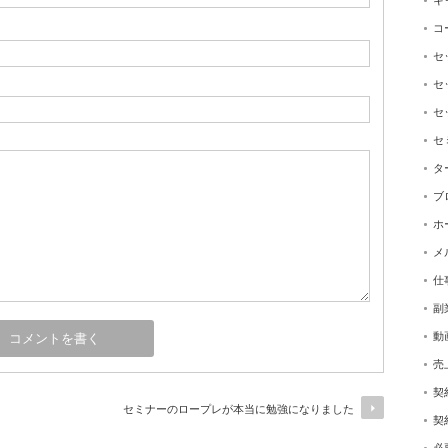
キ
コ
セ
セ
セ
セ
タ
ブ
ホ
メ
仕
副
動
売
契
セミナーのロープレが本当に勉強になりました
契