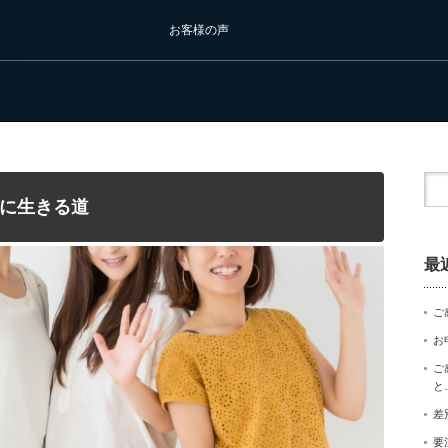
お客様の声
に生きる道
最
ご
お
ご
と
差
要