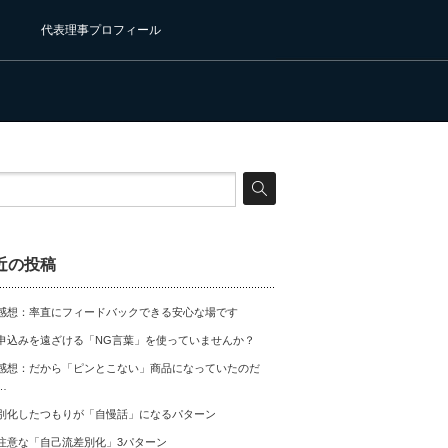
代表理事プロフィール
近の投稿
感想：率直にフィードバックできる安心な場です
申込みを遠ざける「NG言葉」を使っていませんか？
感想：だから「ピンとこない」商品になっていたのだ
…
別化したつもりが「自慢話」になるパターン
注意な「自己流差別化」3パターン