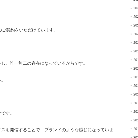
20
20
20
かのご契約をいただけています。
20
20
20
20
をし、
唯一無二の存在になっているからです。
20
20
ら。
20
20
20
20
けです。
20
20
イスを発信することで、
ブランドのような感じになっていま
20