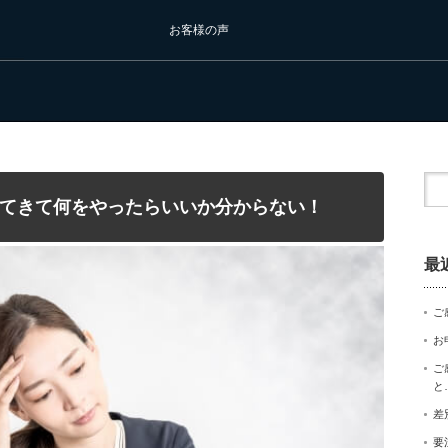
お客様の声
てきて何をやったらいいか分からない！
最
ご
お
ご
と
差
要