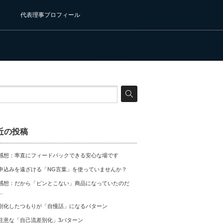
代表理事プロフィール
近の投稿
感想：率直にフィードバックできる安心な場です
申込みを遠ざける「NG言葉」を使っていませんか？
感想：だから「ピンとこない」商品になっていたのだ
…
別化したつもりが「自慢話」になるパターン
注意な「自己流差別化」3パターン