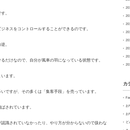
20
です。
20
20
ビジネスをコントロールすることができるのです。
20
20
の逆。
20
20
けるだけなので、
自分が風車の羽になっている状態です。
20
まいます。
カ
多いですが、
その多くは「集客手段」を売っています。
Fa
お
飛ばされています。
お
ど
が認識されていなかったり、
やり方が分からないので扱わな