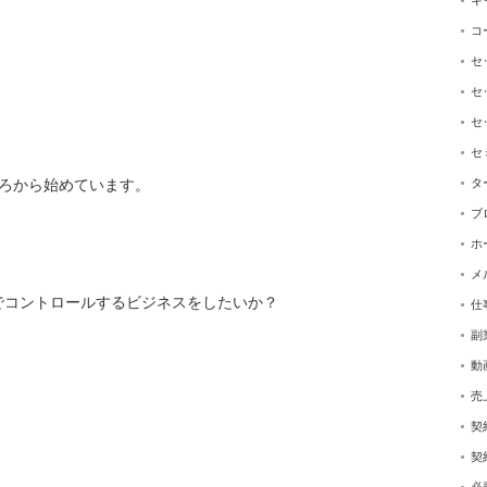
キ
コ
セ
セ
セ
セ
タ
ろから始めています。
ブ
ホ
メ
でコントロールするビジネスをしたいか？
仕
副
動
売
契
契