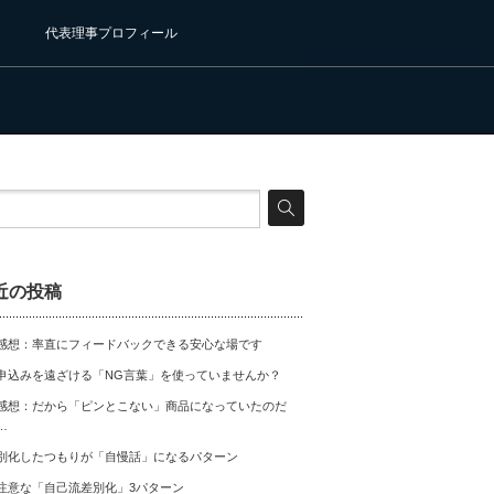
代表理事プロフィール
近の投稿
感想：率直にフィードバックできる安心な場です
申込みを遠ざける「NG言葉」を使っていませんか？
感想：だから「ピンとこない」商品になっていたのだ
…
別化したつもりが「自慢話」になるパターン
注意な「自己流差別化」3パターン