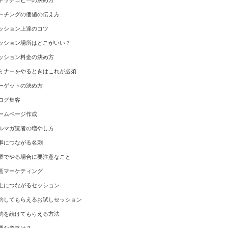
ャッチコピーの決め方
ーチングの価値の伝え方
ッション上達のコツ
ッション場所はどこがいい？
ッション料金の決め方
ミナーをやるときはこれが必須
ーゲットの決め方
ログ集客
ームページ作成
ルマガ読者の増やし方
事につながる名刺
業でやる場合に要注意なこと
画マーケティング
上につながるセッション
約してもらえるお試しセッション
約を続けてもらえる方法