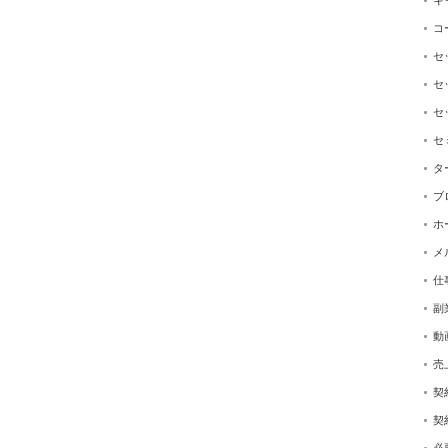
キ
コ
セ
セ
セ
セ
タ
ブ
ホ
メ
仕
副
動
売
契
。
契