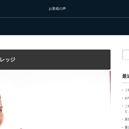
お客様の声
レッジ
最
ご
お
ご
と
差
要