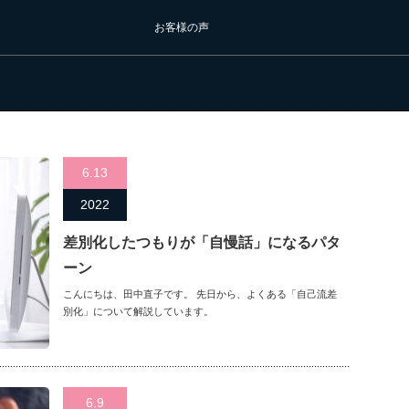
お客様の声
6.13
2022
差別化したつもりが「自慢話」になるパタ
ーン
こんにちは、田中直子です。 先日から、よくある「自己流差
別化」について解説しています。
6.9