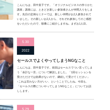
こんにちは、田中直子です。「オリジナルビジネスの作りかた
講座」講座には、ときどき新しい参加者さんが仲間入りをしま
す。先日の定例セミナーでは、新しい仲間がお2人参加されて
いました。その新しいお2人から、それぞれ参加してのご感想
をいただいたので、順番にご紹介しますね。まずお1人目。
5.30
2022
セールスでよくやってしまうNGなこと
こんにちは、田中直子です。前回はセールスでつい言ってしま
う「余計な一言」について解説しました。「1回セッションを
受けただけでは効果がないので、継続して受けてください」
↑これは言わない方がいい、ということでしたね。今回も、
「セールスの際についやってしまうNGなこと」についてお話
しします。
5.29