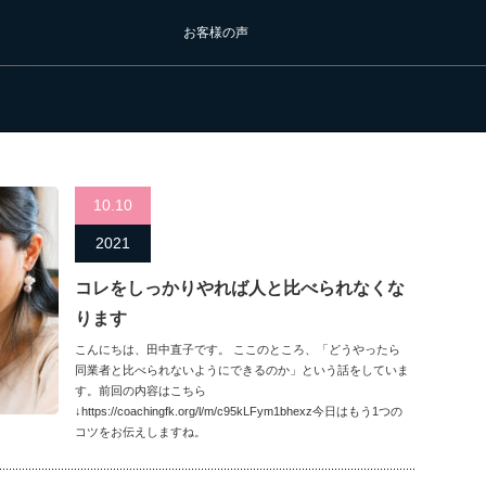
お客様の声
10.10
2021
コレをしっかりやれば人と比べられなくな
ります
こんにちは、田中直子です。 ここのところ、「どうやったら
同業者と比べられないようにできるのか」という話をしていま
す。前回の内容はこちら
↓https://coachingfk.org/l/m/c95kLFym1bhexz今日はもう1つの
コツをお伝えしますね。